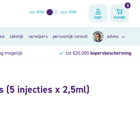
0
incl. BTW
excl. BTW
login
mandje
ice
zakelijk
verwijzers
persoonlijk consult
advies
ng mogelijk
tot €20.000
kopersbescherming
zoek op klacht
s (5 injecties x 2,5ml)
op lichaamsdeel
persoonlijk consult