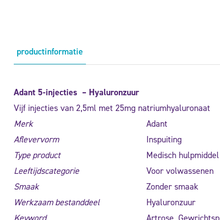
productinformatie
Adant 5-injecties
–
Hyaluronzuur
Vijf injecties van 2,5ml met 25mg natriumhyaluronaat
Merk
Adant
Aflevervorm
Inspuiting
Type product
Medisch hulpmiddel
Leeftijdscategorie
Voor volwassenen
Smaak
Zonder smaak
Werkzaam bestanddeel
Hyaluronzuur
Keyword
Artrose, Gewrichtsp