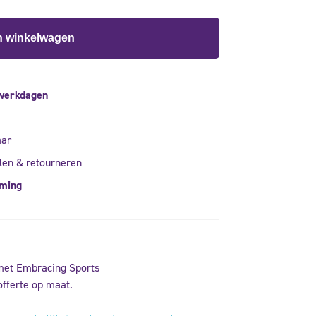
n winkelwagen
 werkdagen
aar
len & retourneren
rming
met Embracing Sports
offerte op maat.