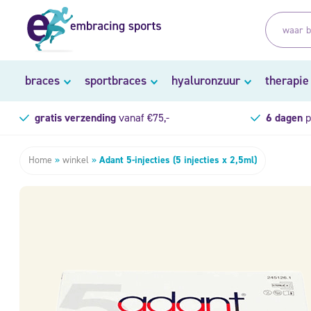
braces
sportbraces
hyaluronzuur
therapie
gratis verzending
vanaf €75,-
6 dagen
p
Home
»
winkel
»
Adant 5-injecties (5 injecties x 2,5ml)