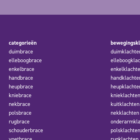
categorieën
bewegingskl
duimbrace
duimklachte
elleboogbrace
elleboogkla
enkelbrace
enkelklacht
handbrace
handklachte
heupbrace
heupklachte
kniebrace
knieklachte
nekbrace
kuitklachten
polsbrace
nekklachten
rugbrace
onderarmkl
schouderbrace
polsklachte
voetbrace
rugklachten