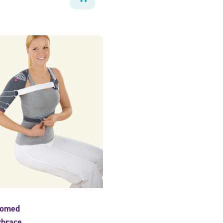
momed
rbrace