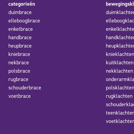
categorieën
bewegingskl
duimbrace
duimklachte
elleboogbrace
elleboogkla
enkelbrace
enkelklacht
handbrace
handklachte
heupbrace
heupklachte
kniebrace
knieklachte
nekbrace
kuitklachten
polsbrace
nekklachten
rugbrace
onderarmkl
schouderbrace
polsklachte
voetbrace
rugklachten
schouderkla
teenklachte
voetklachte