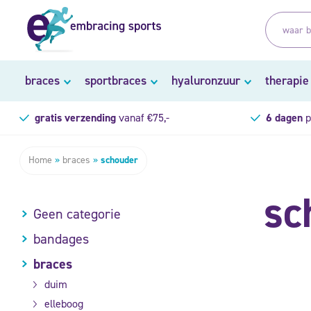
braces
sportbraces
hyaluronzuur
therapie
gratis verzending
vanaf €75,-
6 dagen
p
Home
»
braces
»
schouder
sc
Geen categorie
bandages
braces
duim
elleboog