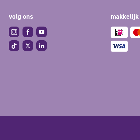
volg ons
makkelijk