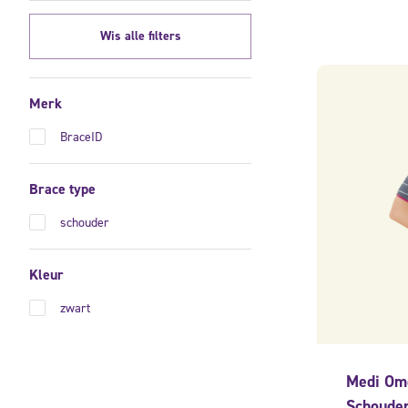
Wis alle filters
Merk
BraceID
Brace type
schouder
Kleur
zwart
Medi O
Schoude