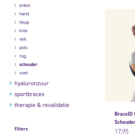
enkel
hand
heup
knie
nek
pols
rug
schouder
voet
hyaluronzuur
sportbraces
therapie & revalidatie
BraceID 
Schoude
Filters
17,95