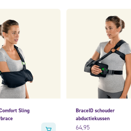
Comfort Sling
BraceID schouder
rbrace
abductiekussen
64,95