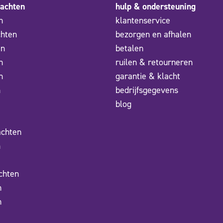
achten
hulp & ondersteuning
n
klantenservice
chten
bezorgen en afhalen
en
betalen
n
ruilen & retourneren
n
garantie & klacht
n
bedrijfsgegevens
blog
achten
n
chten
n
n