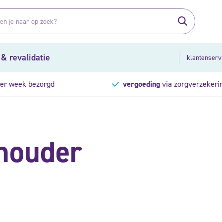
 & revalidatie
klantenserv
er week bezorgd
vergoeding
via zorgverzekeri
houder