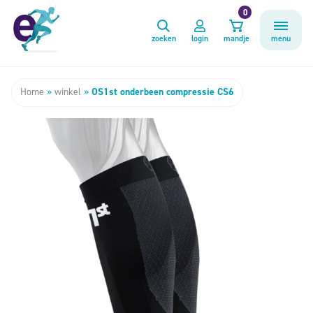
0
zoeken
login
mandje
menu
Home
»
winkel
»
OS1st onderbeen compressie CS6