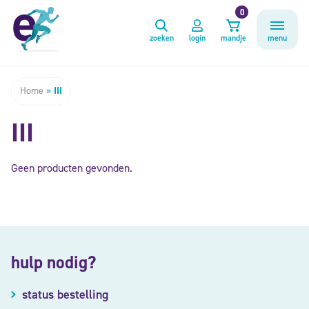
0
zoeken
login
mandje
menu
Home
»
III
III
Geen producten gevonden.
hulp nodig?
status bestelling