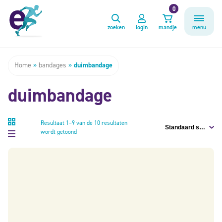
0
zoeken
login
mandje
menu
Home
»
bandages
»
duimbandage
duimbandage
Resultaat 1–9 van de 10 resultaten
wordt getoond