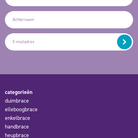
categorieën
duimbrace
elleboogbrace
enkelbrace
handbrace
heupbrace