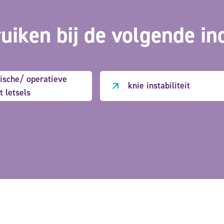
uiken bij de volgende in
ische/ operatieve
knie instabiliteit
t letsels