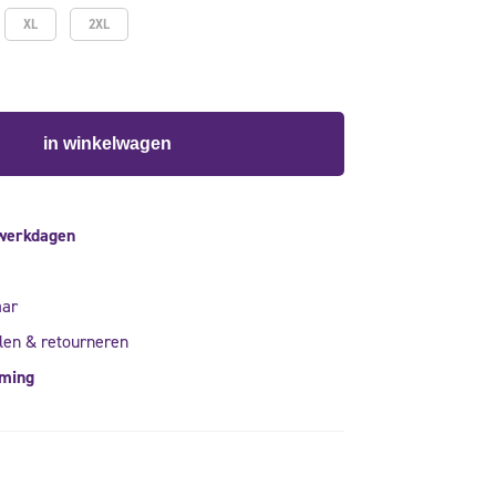
XL
2XL
in winkelwagen
 werkdagen
aar
len & retourneren
rming