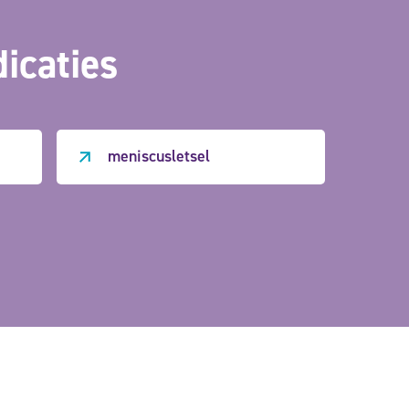
dicaties
meniscusletsel