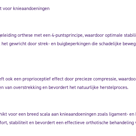
it voor knieaandoeningen
leiding orthese met een 4-puntsprincipe, waardoor optimale stabili
mt het gewricht door strek- en buigbeperkingen die schadelijke bew
eeft ook een proprioceptief effect door precieze compressie, waardoo
en van overstrekking en bevordert het natuurlijke herstelproces.
ikt voor een breed scala aan knieaandoeningen zoals ligament- en kr
ort, stabiliteit en bevordert een effectieve orthotische behandeling 