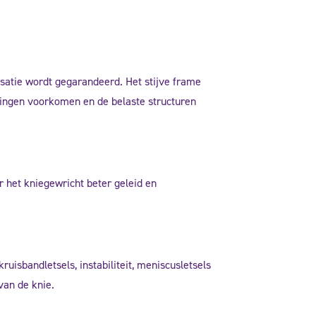
satie wordt gegarandeerd. Het stijve frame
egingen voorkomen en de belaste structuren
r het kniegewricht beter geleid en
uisbandletsels, instabiliteit, meniscusletsels
van de knie.