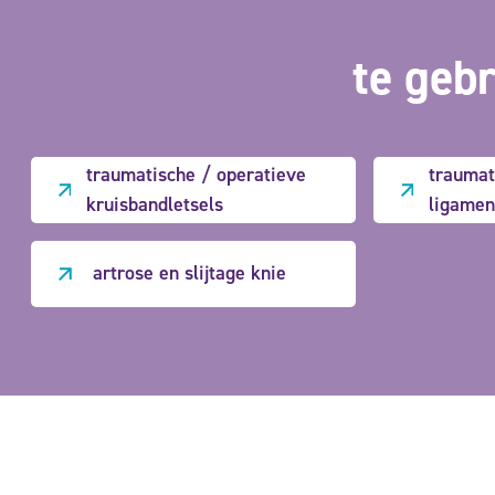
te gebr
traumatische / operatieve
traumat
kruisbandletsels
ligamen
artrose en slijtage knie