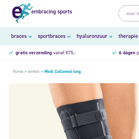
braces
sportbraces
hyaluronzuur
therapie
gratis verzending
vanaf €75,-
6 dagen
p
Home
»
winkel
»
Medi Collamed long