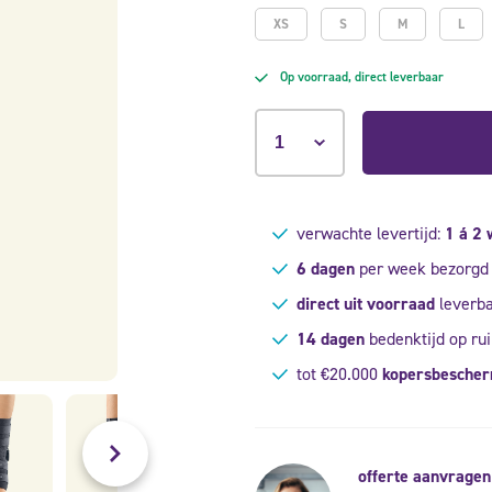
XS
S
M
L
Op voorraad, direct leverbaar
verwachte levertijd:
1 á 2
6 dagen
per week bezorgd
direct uit voorraad
leverb
14 dagen
bedenktijd op rui
tot €20.000
kopersbesche
offerte aanvragen