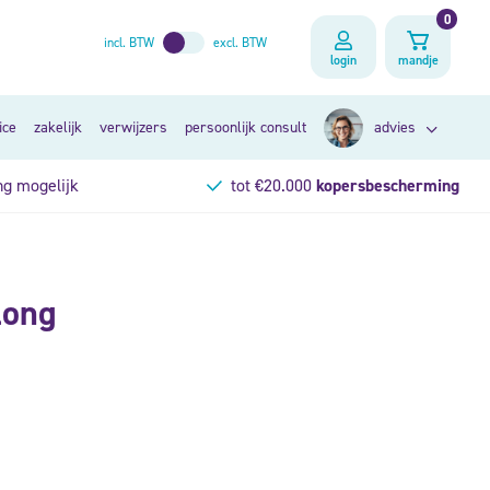
0
incl. BTW
excl. BTW
login
mandje
ice
zakelijk
verwijzers
persoonlijk consult
advies
ng mogelijk
tot €20.000
kopersbescherming
zoek op klacht
long
op lichaamsdeel
persoonlijk consult