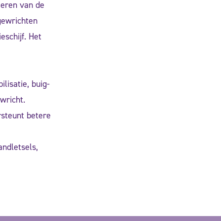
ieren van de
gewrichten
eschijf. Het
ilisatie, buig-
wricht.
rsteunt betere
andletsels,