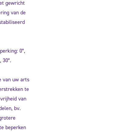
et gewricht
ring van de
stabiliseerd
perking: 0°,
, 30°.
e van uw arts
verstrekken te
vrijheid van
delen, bv.
grotere
te beperken