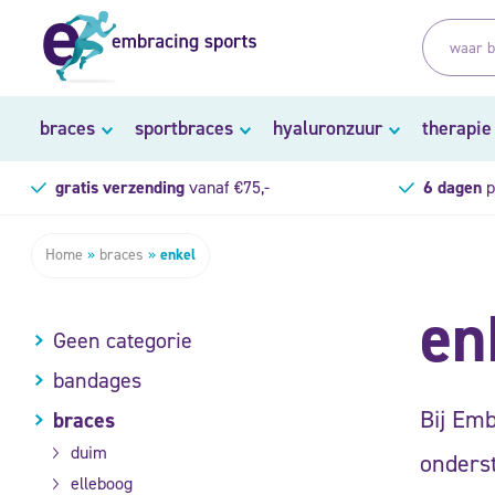
braces
sportbraces
hyaluronzuur
therapie
gratis verzending
vanaf €75,-
6 dagen
p
Home
»
braces
»
enkel
en
Geen categorie
bandages
Bij Emb
braces
duim
onderst
elleboog