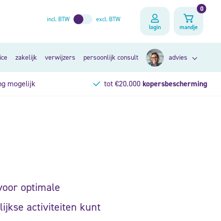
0
incl. BTW
excl. BTW
login
mandje
ice
zakelijk
verwijzers
persoonlijk consult
advies
ng mogelijk
tot €20.000
kopersbescherming
zoek op klacht
op lichaamsdeel
persoonlijk consult
voor optimale
ijkse activiteiten kunt