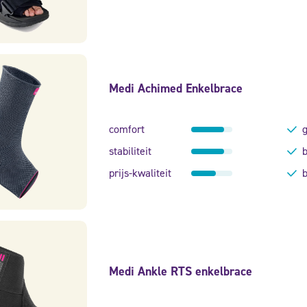
Medi Achimed Enkelbrace
comfort
g
stabiliteit
b
prijs-kwaliteit
b
Medi Ankle RTS enkelbrace