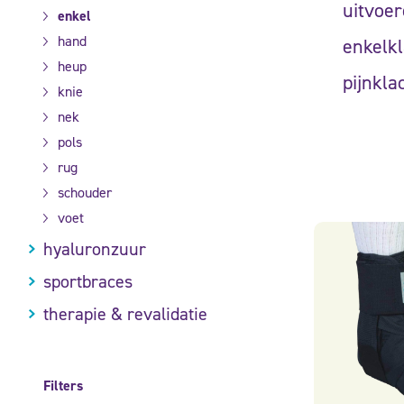
uitvoer
enkel
hand
enkelkl
heup
pijnkla
knie
nek
pols
rug
schouder
voet
hyaluronzuur
sportbraces
therapie & revalidatie
Filters