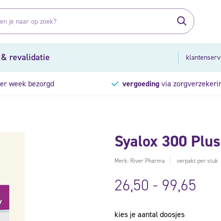
 & revalidatie
klantenserv
er week bezorgd
vergoeding
via zorgverzekeri
Syalox 300 Plus
Merk: River Pharma
verpakt per stuk
26,50
-
99,65
kies je aantal doosjes