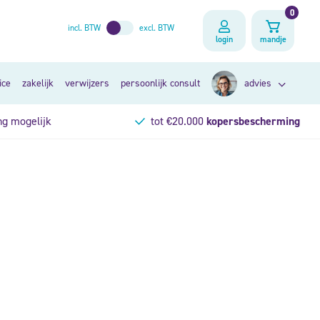
0
incl. BTW
excl. BTW
login
mandje
ice
zakelijk
verwijzers
persoonlijk consult
advies
ng mogelijk
tot €20.000
kopersbescherming
zoek op klacht
op lichaamsdeel
persoonlijk consult