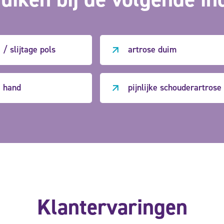
 / slijtage pols
artrose duim
e hand
pijnlijke schouderartrose
Klantervaringen