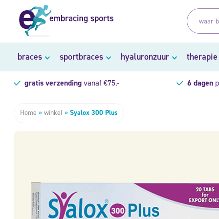
braces
sportbraces
hyaluronzuur
therapie
gratis verzending
vanaf €75,-
6 dagen
p
Home
»
winkel
»
Syalox 300 Plus