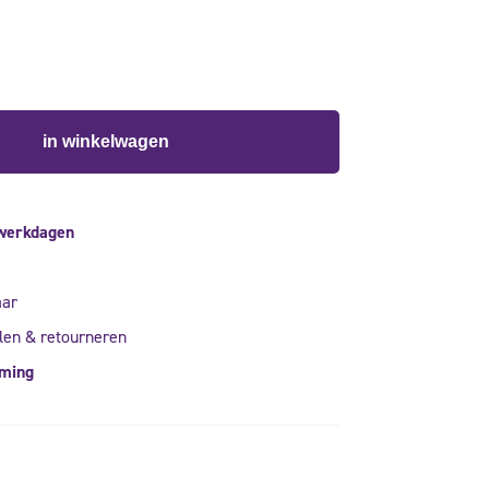
in winkelwagen
 werkdagen
aar
len & retourneren
rming