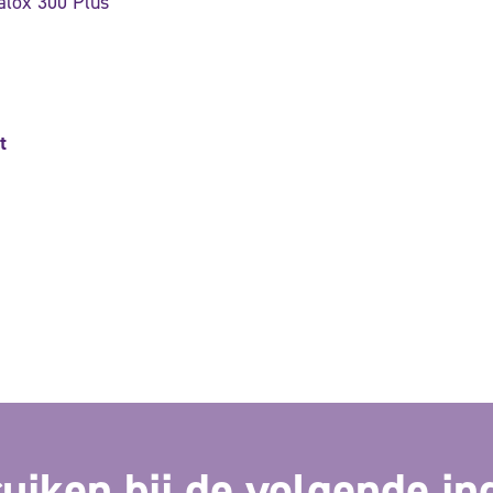
yalox 300 Plus
t
uiken bij de volgende in