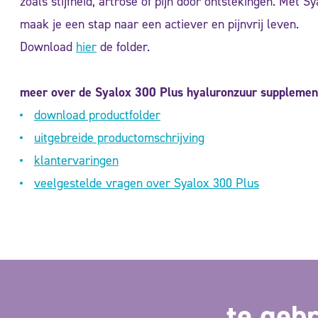
zoals stijfheid, artrose of pijn door ontstekingen. Met S
maak je een stap naar een actiever en pijnvrij leven.
Download
hier
de folder.
meer over de Syalox 300 Plus hyaluronzuur supplemen
download productfolder
uitgebreide productomschrijving
klantervaringen
veelgestelde vragen over Syalox 300 Plus
te gebr