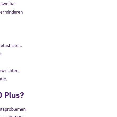
swellia-
 verminderen
lasticiteit.
t
ewrichten.
tie.
0 Plus?
chtsproblemen,