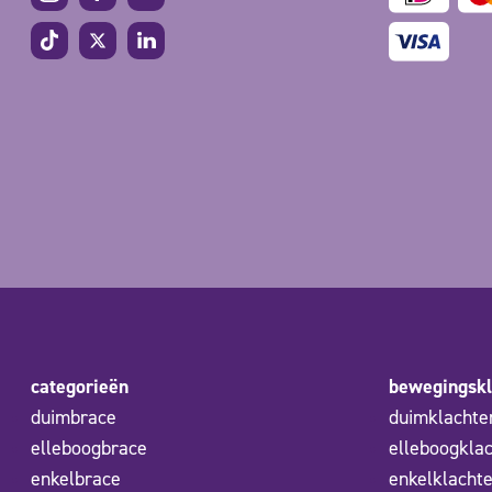
categorieën
bewegingskl
duimbrace
duimklachte
elleboogbrace
elleboogkla
enkelbrace
enkelklacht