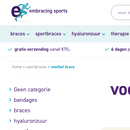
braces
sportbraces
hyaluronzuur
therapie
gratis verzending
vanaf €75,-
6 dagen
p
Home
»
sportbraces
»
voetbal brace
vo
Geen categorie
bandages
braces
hyaluronzuur