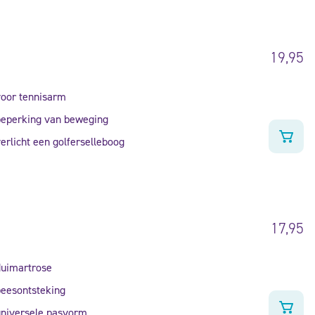
19,95
oor tennisarm
eperking van beweging
erlicht een golferselleboog
17,95
uimartrose
eesontsteking
niversele pasvorm