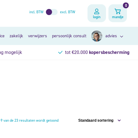
0
incl. BTW
excl. BTW
login
mandje
ice
zakelijk
verwijzers
persoonlijk consult
advies
ng mogelijk
tot €20.000
kopersbescherming
zoek op klacht
op lichaamsdeel
persoonlijk consult
–9 van de 23 resultaten wordt getoond