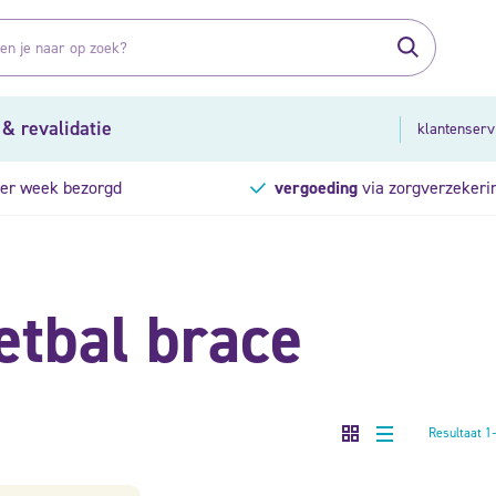
 & revalidatie
klantenserv
er week bezorgd
vergoeding
via zorgverzekeri
etbal brace
Resultaat 1