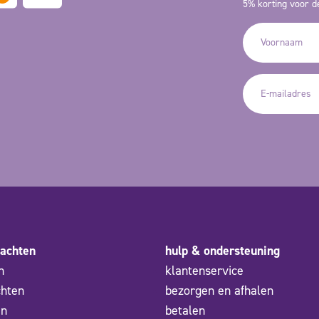
5% korting voor de
achten
hulp & ondersteuning
n
klantenservice
chten
bezorgen en afhalen
en
betalen