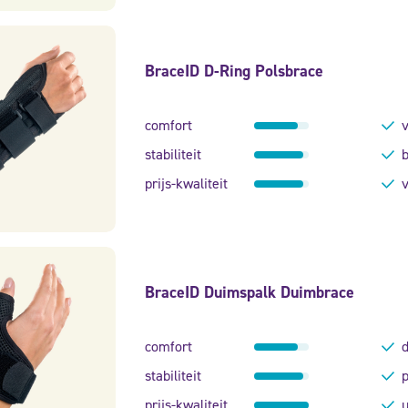
BraceID D-Ring Polsbrace
comfort
v
stabiliteit
b
prijs-kwaliteit
v
BraceID Duimspalk Duimbrace
comfort
d
stabiliteit
p
prijs-kwaliteit
u