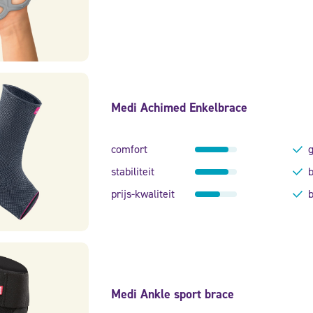
Medi Achimed Enkelbrace
comfort
g
stabiliteit
b
prijs-kwaliteit
b
Medi Ankle sport brace