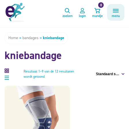
0
zoeken
login
mandje
menu
Home
»
bandages
»
kniebandage
kniebandage
Resultaat 1–9 van de 12 resultaten
wordt getoond