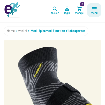
0
zoeken
login
mandje
menu
Home
»
winkel
»
Medi Epicomed E⁺motion elleboogbrace